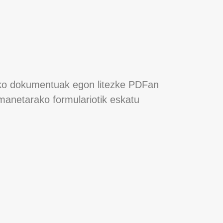
egoko dokumentuak egon litezke PDFan
manetarako formulariotik eskatu