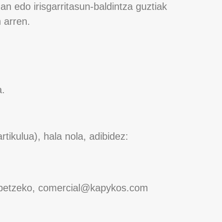
an edo irisgarritasun-baldintza guztiak
 arren.
a.
tikulua), hala nola, adibidez:
hobetzeko, comercial@kapykos.com