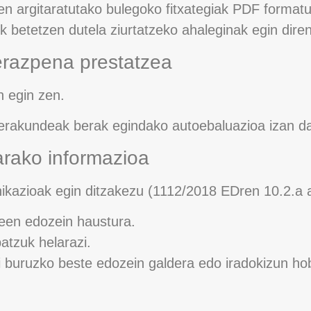
en argitaratutako bulegoko fitxategiak PDF formatu
k betetzen dutela ziurtatzeko ahaleginak egin diren
ierazpena prestatzea
 egin zen.
 erakundeak berak egindako autoebaluazioa izan d
rako informazioa
ikazioak egin ditzakezu (1112/2018 EDren 10.2.a ar
een edozein haustura.
atzuk helarazi.
ri buruzko beste edozein galdera edo iradokizun 