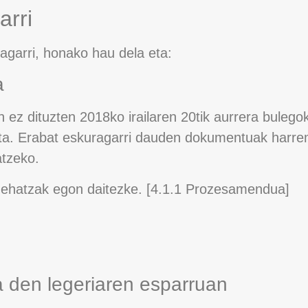
arri
ragarri, honako hau dela eta:
a
zen ez dituzten 2018ko irailaren 20tik aurrera bul
uta. Erabat eskuragarri dauden dokumentuak harre
atzeko.
 zehatzak egon daitezke. [4.1.1 Prozesamendua]
a den legeriaren esparruan