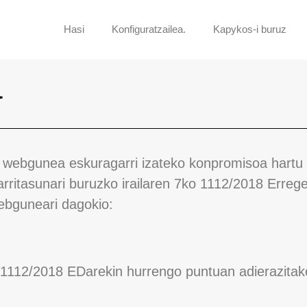
Hasi
Konfiguratzailea.
Kapykos-i buruz
a
gunea eskuragarri izateko konpromisoa hartu d
arritasunari buruzko irailaren 7ko 1112/2018 Erreg
bguneari dagokio:
 1112/2018 EDarekin hurrengo puntuan adierazitak