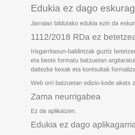
Edukia ez dago eskurag
Jarraian bildutako edukia ezin da esku
1112/2018 RDa ez betetze
Irisgarritasun-baldintzak guztiz betet
eta beste formatu batzuetan argitarat
daitezke kexak eta kontsultak formaliz
Web orri batzuetan edizio-kode akats
Zama neurrigabea
Ez da aplikatzen.
Edukia ez dago aplikagarri