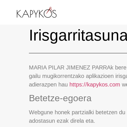
Irisgarritasun
MARIA PILAR JIMENEZ PARRAk bere web
gailu mugikorrentzako aplikazioen irisg
adierazpen hau
https://kapykos.com
we
Betetze-egoera
Webgune honek partzialki betetzen du
adostasun ezak direla eta.