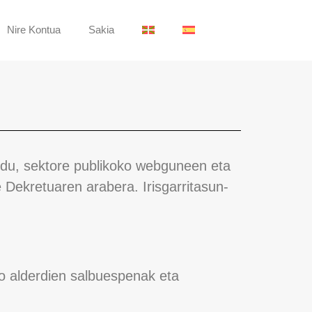
Nire Kontua
Sakia
u, sektore publikoko webguneen eta
e Dekretuaren arabera. Irisgarritasun-
o alderdien salbuespenak eta