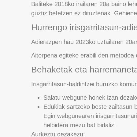
Baliteke 2018ko irailaren 20a baino leh
guztiz betetzen ez dituztenak. Gehiene
Hurrengo irisgarritasun-ad
Adierazpen hau 2023ko uztailaren 20an
Aitorpena egiteko erabili den metodoa
Behaketak eta harremaneta
Irisgarritasun-baldintzei buruzko komun
Salatu webgune honek izan dezak
Edukiak sartzeko beste zailtasun b
Egin webgunearen irisgarritasuna
helbidera mezu bat bidaliz.
Aurkeztu dezakezu: