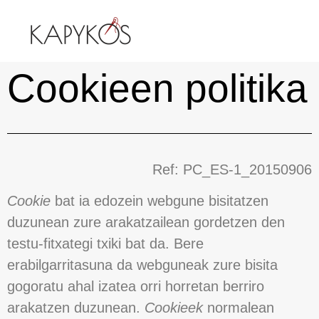
Cookieen politika
Ref: PC_ES-1_20150906
Cookie
bat ia edozein webgune bisitatzen
duzunean zure arakatzailean gordetzen den
testu-fitxategi txiki bat da. Bere
erabilgarritasuna da webguneak zure bisita
gogoratu ahal izatea orri horretan berriro
arakatzen duzunean.
Cookieek
normalean