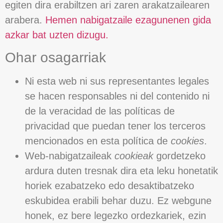
egiten dira erabiltzen ari zaren arakatzailearen
arabera.
Hemen nabigatzaile ezagunenen gida
azkar bat uzten dizugu.
Ohar osagarriak
Ni esta web ni sus representantes legales
se hacen responsables ni del contenido ni
de la veracidad de las políticas de
privacidad que puedan tener los terceros
mencionados en esta política de
cookies
.
Web-nabigatzaileak
cookieak
gordetzeko
ardura duten tresnak dira eta leku honetatik
horiek ezabatzeko edo desaktibatzeko
eskubidea erabili behar duzu. Ez webgune
honek, ez bere legezko ordezkariek, ezin