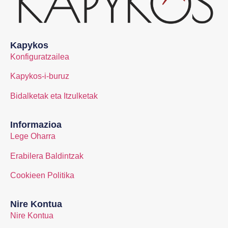
Kapykos
Konfiguratzailea
Kapykos-i-buruz
Bidalketak eta Itzulketak
Informazioa
Lege Oharra
Erabilera Baldintzak
Cookieen Politika
Nire Kontua
Nire Kontua