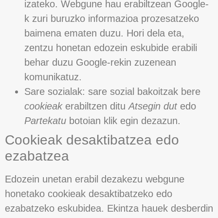
izateko. Webgune hau erabiltzean Google-
k zuri buruzko informazioa prozesatzeko
baimena ematen duzu. Hori dela eta,
zentzu honetan edozein eskubide erabili
behar duzu Google-rekin zuzenean
komunikatuz.
Sare sozialak: sare sozial bakoitzak bere
cookieak
erabiltzen ditu
Atsegin dut
edo
Partekatu
botoian klik egin dezazun.
Cookieak desaktibatzea edo
ezabatzea
Edozein unetan erabil dezakezu webgune
honetako cookieak desaktibatzeko edo
ezabatzeko eskubidea. Ekintza hauek desberdin