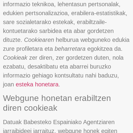
informazio teknikoa, lehentasun pertsonalak,
edukien pertsonalizazioa, erabilera-estatistikak,
sare sozialetarako estekak, erabiltzaile-
kontuetarako sarbidea eta abar gordetzen
dituzte.
Cookiearen
helburua webguneko edukia
zure profiletara eta
beharretara
egokitzea da.
Cookieak
zer diren, zer gordetzen duten, nola
ezabatu, desaktibatu eta abarrei buruzko
informazio gehiago kontsultatu nahi baduzu,
joan
esteka honetara
.
Webgune honetan erabiltzen
diren cookieak
Datuak Babesteko Espainiako Agentziaren
jarraibideei jarraituz, webgune honek egiten