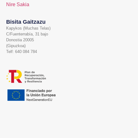
Nire Sakia
Bisita Gaitzazu
Kapykos (Muchas Telas)
C/Fuenterrabía, 31 bajo
Donostia 20005
(Gipuzkoa)
Telf: 640 084 784