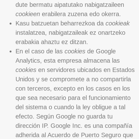
dute bermatu aipatutako nabigatzaileen
cookieen
erabilera zuzena edo okerra.
Kasu batzuetan beharrezkoa da
cookieak
instalatzea, nabigatzaileak ez onartzeko
erabakia ahaztu ez ditzan.
En el caso de las
cookies
de Google
Analytics, esta empresa almacena las
cookies
en servidores ubicados en Estados
Unidos y se compromete a no compartirla
con terceros, excepto en los casos en los
que sea necesario para el funcionamiento
del sistema o cuando la ley obligue a tal
efecto. Según Google no guarda tu
dirección IP. Google Inc. es una compañía
adherida al Acuerdo de Puerto Seguro que