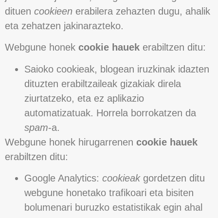
dituen
cookieen
erabilera zehazten dugu, ahalik
eta zehatzen jakinarazteko.
Webgune honek
cookie hauek
erabiltzen ditu:
Saioko cookieak, blogean iruzkinak idazten
dituzten erabiltzaileak gizakiak direla
ziurtatzeko, eta ez aplikazio
automatizatuak. Horrela borrokatzen da
spam
-a.
Webgune honek hirugarrenen
cookie hauek
erabiltzen ditu:
Google Analytics:
cookieak
gordetzen ditu
webgune honetako trafikoari eta bisiten
bolumenari buruzko estatistikak egin ahal